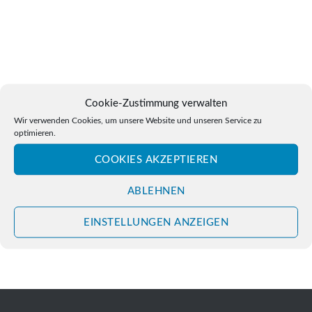
Cookie-Zustimmung verwalten
Wir verwenden Cookies, um unsere Website und unseren Service zu
optimieren.
COOKIES AKZEPTIEREN
Beitragsnavigation
10. Wandern Mit Bibel Und Rucksack Am 21. Okt. 2023
ABLEHNEN
EINSTELLUNGEN ANZEIGEN
Friedensdekade Vom 12. Bis 22. Nov. 2023