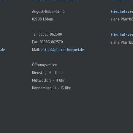
August-Bebel-Str. 6
Friedhofsve
02708 Löbau
siehe Pfarrb
Tel. 03585 862580
Friedhofsve
Fax: 03585 862570
siehe Pfarrbü
.de
Mail:
zittau@pfarrei-bddmei.de
Öffnungszeiten
Dienstag: 9 – 11 Uhr
Mittwoch: 9 – 11 Uhr
Donnerstag: 14 – 16 Uhr