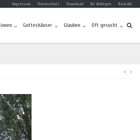
Impressum
Datenschutz
Download
Ihr Anliegen
Kontakt
tionen
Gotteshäuser
Glauben
Oft gesucht
Beitr