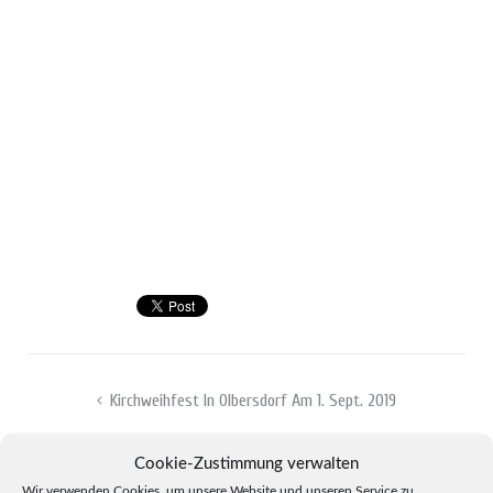
Beitragsnavigation
Kirchweihfest In Olbersdorf Am 1. Sept. 2019
Kirchweih Und Erntedankfest Am 29. Sept. 2019 In Zittau
Cookie-Zustimmung verwalten
Wir verwenden Cookies, um unsere Website und unseren Service zu