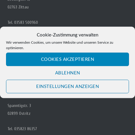
02763 Zittau
Tel. 03583 500960
Fax. 03583 500969
Cookie-Zustimmung verwalten
Mail:
zittau@pfarrei-bddmei.de
Wir verwenden Cookies, um unsere Website und unseren Service zu
optimieren.
Öffnungszeiten
COOKIES AKZEPTIEREN
Dienstag: 13 – 16.30 Uhr
Donnerstag: 09 – 11 Uhr
ABLEHNEN
Freitag: 08 – 11 Uhr
EINSTELLUNGEN ANZEIGEN
GEMEINDEBÜRO OSTRITZ
Spanntigstr. 3
02899 Ostritz
Tel. 035823 86357